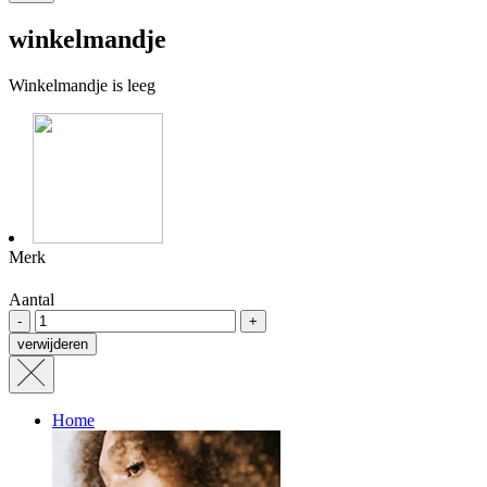
winkelmandje
Winkelmandje is leeg
Merk
Aantal
-
+
verwijderen
Home