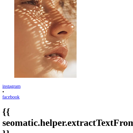
instagram
•
facebook
{{
seomatic.helper.extractTextFrom